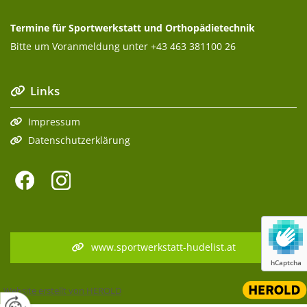
Termine für Sportwerkstatt und Orthopädietechnik
Bitte um Voranmeldung unter
+43 463 381100 26
Links

Impressum

Datenschutzerklärung

www.sportwerkstatt-hudelist.at
hCaptcha
Website erstellt von HEROLD