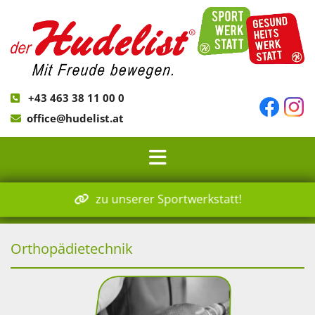
+43 463 38 11 00 0

office@hudelist.at

zu unserer Sportwerkstatt!
Orthopädietechnik