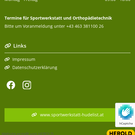
Termine für Sportwerkstatt und Orthopädietechnik
Bitte um Voranmeldung unter
+43 463 381100 26
Links

Impressum

Datenschutzerklärung

www.sportwerkstatt-hudelist.at
hCaptcha
Website erstellt von HEROLD