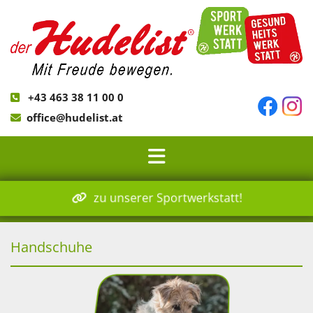
+43 463 38 11 00 0

office@hudelist.at

zu unserer Sportwerkstatt!
Handschuhe