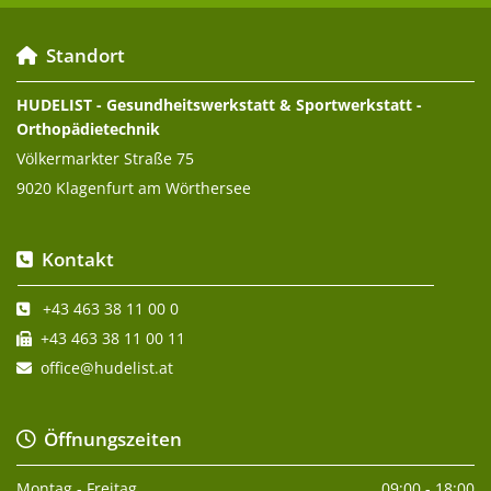
Standort

HUDELIST - Gesundheitswerkstatt & Sportwerkstatt -
Orthopädietechnik
Völkermarkter Straße 75
9020 Klagenfurt am Wörthersee
Kontakt

+43 463 38 11 00 0

+43 463 38 11 00 11

office@hudelist.at

Öffnungszeiten

Montag - Freitag
09:00 - 18:00